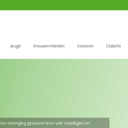
Jeugd
Vrouwen/Meiden
Senioren
Clubinfo
asv Dronten 1 s