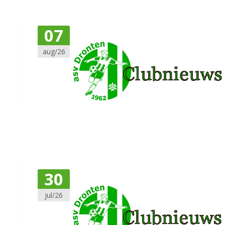
07
aug/26
30
jul/26