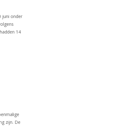
 juni onder
volgens
l hadden 14
toenmalige
ng zijn. De