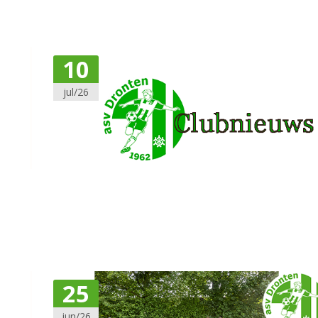
10
jul/26
25
jun/26