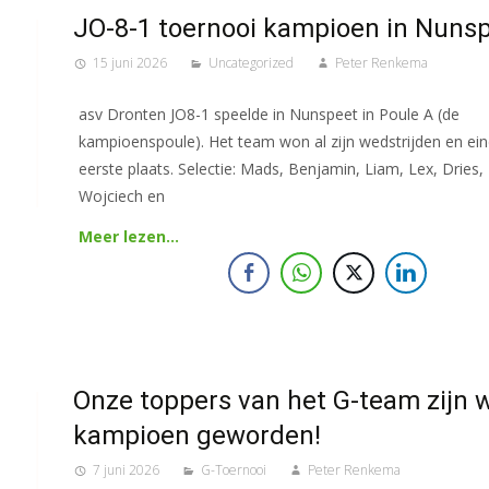
JO-8-1 toernooi kampioen in Nuns
15 juni 2026
Uncategorized
Peter Renkema
asv Dronten JO8-1 speelde in Nunspeet in Poule A (de
kampioenspoule). Het team won al zijn wedstrijden en ei
eerste plaats. Selectie: Mads, Benjamin, Liam, Lex, Dries,
Wojciech en
Meer lezen…
Onze toppers van het G-team zijn
kampioen geworden!
7 juni 2026
G-Toernooi
Peter Renkema