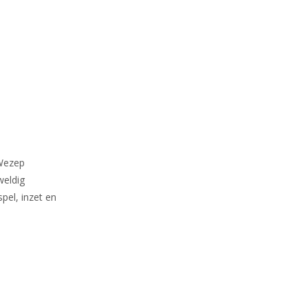
 Wezep
weldig
pel, inzet en