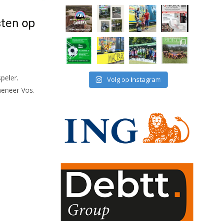
sten op
peler.
Volg op Instagram
meneer Vos.