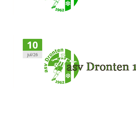
10
jul/26