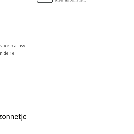
Meer informatie...
voor o.a. asv
in de 1e
zonnetje