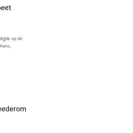
peet
ndigde op de
 Hans,
 wederom