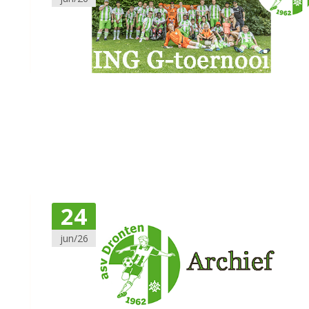
24
jun/26