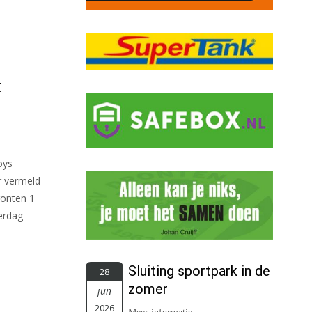
t
oys
r vermeld
ronten 1
erdag
Sluiting sportpark in de
28
zomer
jun
2026