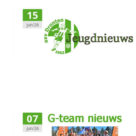
15
jun/26
07
jun/26