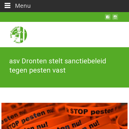
Menu
asv Dronten stelt sanctiebeleid
tegen pesten vast