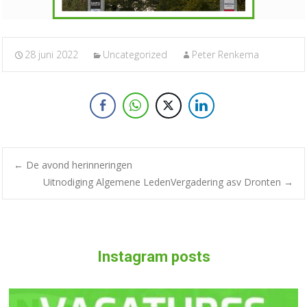
28 juni 2022
Uncategorized
Peter Renkema
Bericht
←
De avond herinneringen
Uitnodiging Algemene LedenVergadering asv Dronten
→
navigatie
Instagram posts