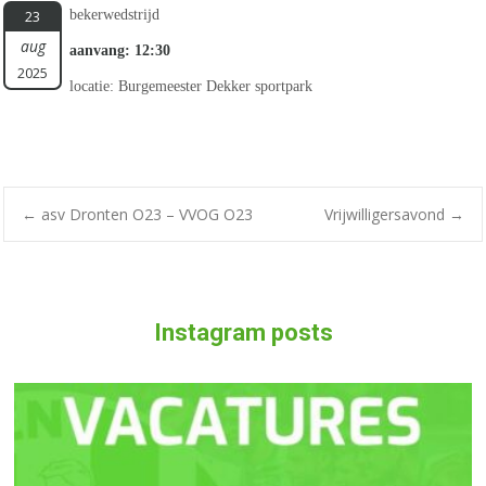
bekerwedstrijd
23
aug
aanvang: 12:30
2025
locatie: Burgemeester Dekker sportpark
Bericht
←
asv Dronten O23 – VVOG O23
Vrijwilligersavond
→
navigatie
Instagram posts