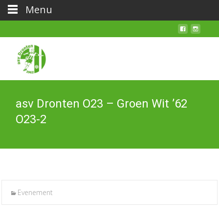
Menu
asv Dronten O23 – Groen Wit ’62
O23-2
Evenement