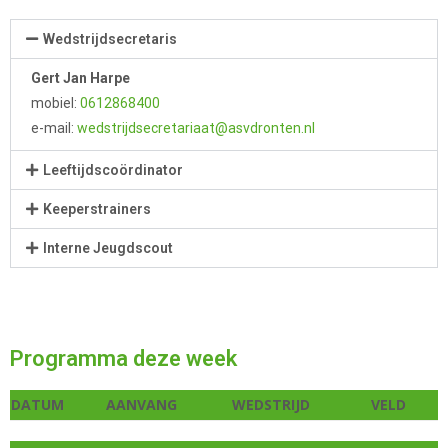
Wedstrijdsecretaris
Gert Jan Harpe
mobiel:
0612868400
e-mail:
wedstrijdsecretariaat@asvdronten.nl
Leeftijdscoördinator
Keeperstrainers
Interne Jeugdscout
Programma deze week
DATUM
AANVANG
WEDSTRIJD
VELD