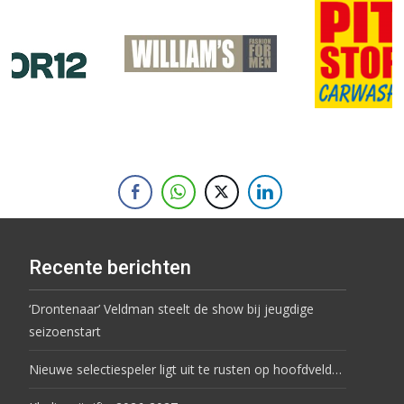
Recente berichten
‘Drontenaar’ Veldman steelt de show bij jeugdige
seizoenstart
Nieuwe selectiespeler ligt uit te rusten op hoofdveld…