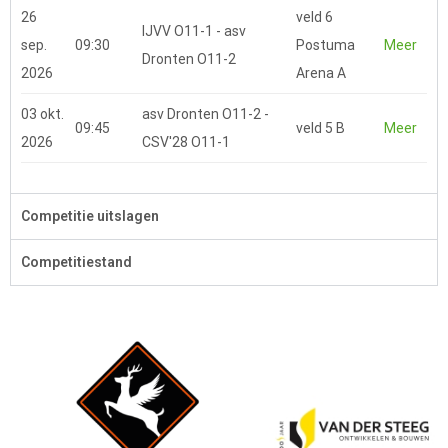
26
veld 6
IJVV O11-1 - asv
sep.
09:30
Postuma
Meer
Dronten O11-2
2026
Arena A
03 okt.
asv Dronten O11-2 -
09:45
veld 5 B
Meer
2026
CSV'28 O11-1
Competitie uitslagen
Competitiestand