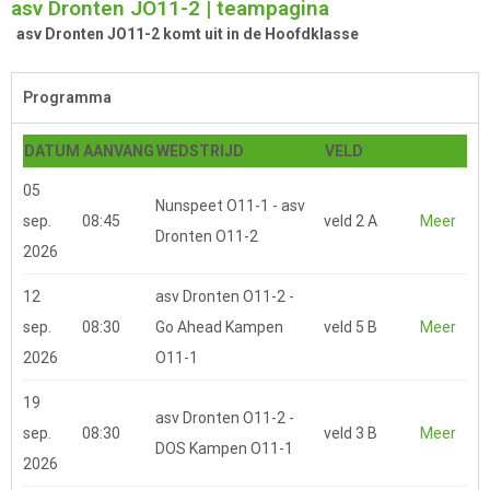
asv Dronten JO11-2 | teampagina
asv Dronten JO11-2 komt uit in de Hoofdklasse
Programma
DATUM
AANVANG
WEDSTRIJD
VELD
05
Nunspeet O11-1 - asv
sep.
08:45
veld 2 A
Meer
Dronten O11-2
2026
12
asv Dronten O11-2 -
sep.
08:30
Go Ahead Kampen
veld 5 B
Meer
2026
O11-1
19
asv Dronten O11-2 -
sep.
08:30
veld 3 B
Meer
DOS Kampen O11-1
2026