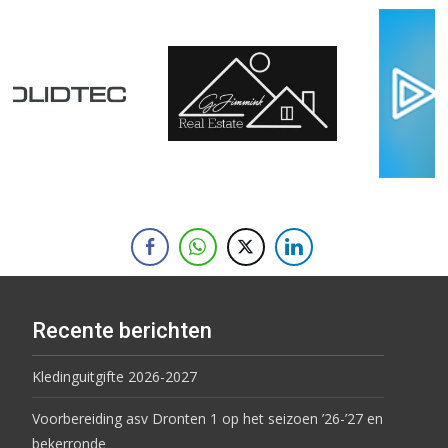
Recente berichten
Kledinguitgifte 2026-2027
Voorbereiding asv Dronten 1 op het seizoen ’26-’27 en
bekerronde