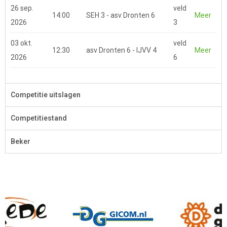
26 sep.
veld
14:00
SEH 3 - asv Dronten 6
Meer
2026
3
03 okt.
veld
12:30
asv Dronten 6 - IJVV 4
Meer
2026
6
Competitie uitslagen
Competitiestand
Beker