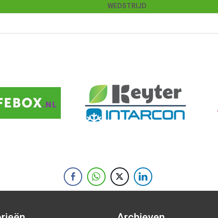
WEDSTRIJD
rieën
Archieven