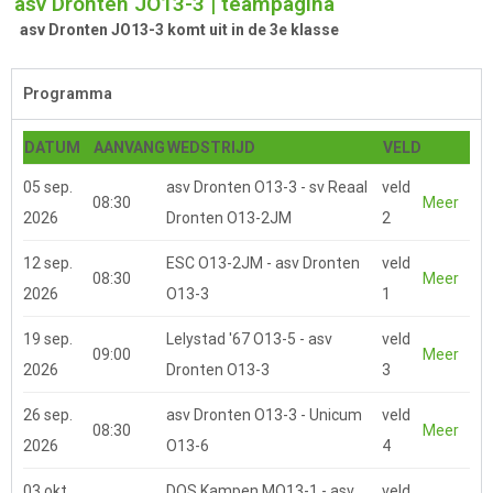
asv Dronten JO13-3 | teampagina
asv Dronten JO13-3 komt uit in de 3e klasse
Programma
DATUM
AANVANG
WEDSTRIJD
VELD
05 sep.
asv Dronten O13-3 - sv Reaal
veld
08:30
Meer
2026
Dronten O13-2JM
2
12 sep.
ESC O13-2JM - asv Dronten
veld
08:30
Meer
2026
O13-3
1
19 sep.
Lelystad '67 O13-5 - asv
veld
09:00
Meer
2026
Dronten O13-3
3
26 sep.
asv Dronten O13-3 - Unicum
veld
08:30
Meer
2026
O13-6
4
03 okt.
DOS Kampen MO13-1 - asv
veld