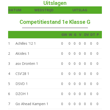
Uitslagen
DATUM
WEDSTRIJD
UITSLAG
Competitiestand 1e Klasse G
GW
W
G
V
DV
DT
P
1
Achilles '12 1
0
0
0
0
0
0
0
2
Alcides 1
0
0
0
0
0
0
0
3
asv Dronten 1
0
0
0
0
0
0
0
4
CSV'28 1
0
0
0
0
0
0
0
5
DSVD 1
0
0
0
0
0
0
0
6
DZOH 1
0
0
0
0
0
0
0
7
Go Ahead Kampen 1
0
0
0
0
0
0
0