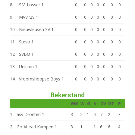
8
S.V. Losser 1
0
0
0
0
0
0
0
9
MVV '29 1
0
0
0
0
0
0
0
10
Nieuwleusen SV 1
0
0
0
0
0
0
0
11
Stevo 1
0
0
0
0
0
0
0
12
SVBO 1
0
0
0
0
0
0
0
13
Unicum 1
0
0
0
0
0
0
0
14
Vroomshoopse Boys 1
0
0
0
0
0
0
0
Bekerstand
GW
W
G
V
DV
DT
P
1
asv Dronten 1
3
2
1
0
7
2
7
2
Go Ahead Kampen 1
3
1
1
1
6
6
4