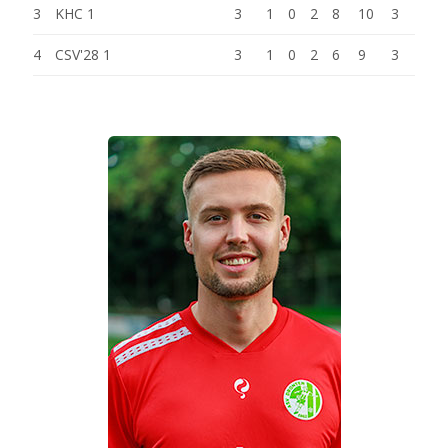
3
KHC 1
3
1
0
2
8
10
3
4
CSV'28 1
3
1
0
2
6
9
3