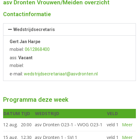
asv Dronten Vrouwen/Meiden overzicht
Contactinformatie
Wedstrijdsecretaris
Gert Jan Harpe
mobiel:
0612868400
ass:
Vacant
mobiel:
e-mail:
wedstrijdsecretariaat@asvdronten.nl
Programma deze week
DATUM
TIJD
WEDSTRIJD
VELD
12 aug.
20:00
asv Dronten O23-1 - VVOG O23-1
veld 1
Meer
15 aug.
12:30
asv Dronten 1 - SVI 1
veld 1
Meer