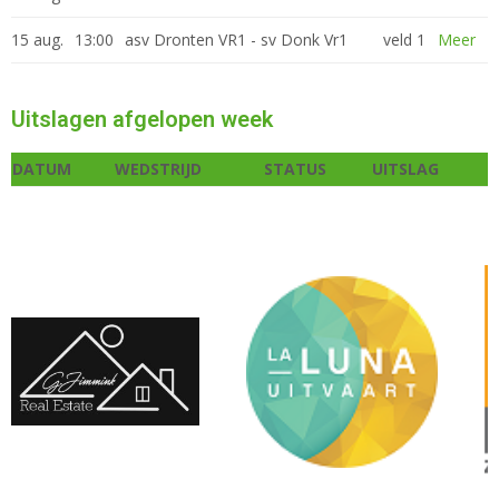
15 aug.
13:00
asv Dronten VR1 - sv Donk Vr1
veld 1
Meer
Uitslagen afgelopen week
DATUM
WEDSTRIJD
STATUS
UITSLAG