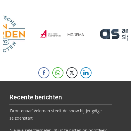
Recente berichten
‘Drontenaar’ Veldman steelt de show bij jeugdige
seizoenstart
Nieuwe selectiespeler ligt uit te rusten op hoofdveld…