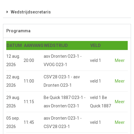
Wedstrijdsecretaris
Programma
DATUM
AANVANG
WEDSTRIJD
VELD
12 aug.
asv Dronten O23-1 -
20:00
veld 1
Meer
2026
VVOG O23-1
22 aug.
CSV'28 O23-1 - asv
11:00
veld 1
Meer
2026
Dronten O23-1
29 aug.
Be Quick 1887 O23-1 -
veld 1 Be
11:15
Meer
2026
asv Dronten O23-1
Quick 1887
05 sep.
asv Dronten O23-1 -
11:45
veld 1
Meer
2026
CSV'28 O23-1