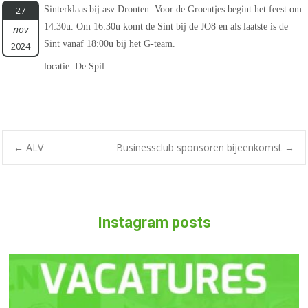
Sinterklaas bij asv Dronten. Voor de Groentjes begint het feest om
27
14:30u. Om 16:30u komt de Sint bij de JO8 en als laatste is de
nov
Sint vanaf 18:00u bij het G-team.
2024
locatie: De Spil
Bericht
←
ALV
Businessclub sponsoren bijeenkomst
→
navigatie
Instagram posts