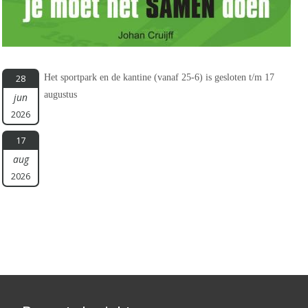
Het sportpark en de kantine (vanaf 25-6) is gesloten t/m 17
28
augustus
jun
2026
17
aug
2026