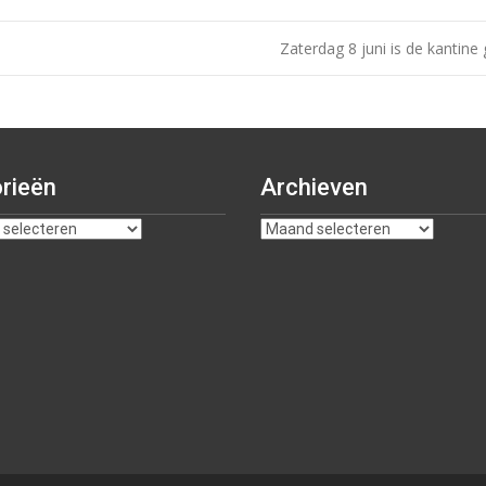
Zaterdag 8 juni is de kantine
rieën
Archieven