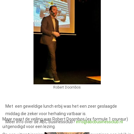
Robert Doornbos
Met een geweldige lunch erbij was het een zeer geslaagde
middag die zeker voor herhaling vatbaar is.
Maar naast de veiling was Robert Doornbos (ex formule 1 coureur)
Meer info over de ABC businessclub?
info@abcbusinessclub.nl
uitgenodigd voor een lezing.