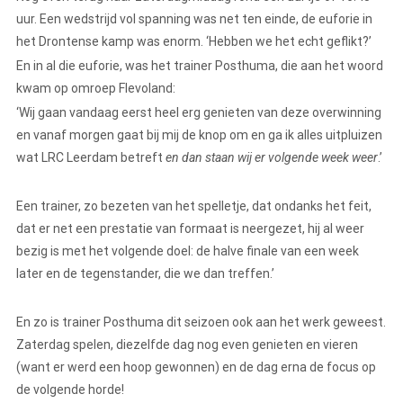
uur. Een wedstrijd vol spanning was net ten einde, de euforie in
het Drontense kamp was enorm. ‘Hebben we het echt geflikt?’
En in al die euforie, was het trainer Posthuma, die aan het woord
kwam op omroep Flevoland:
‘Wij gaan vandaag eerst heel erg genieten van deze overwinning
en vanaf morgen gaat bij mij de knop om en ga ik alles uitpluizen
wat LRC Leerdam betreft
en dan staan wij er volgende week weer
.’
Een trainer, zo bezeten van het spelletje, dat ondanks het feit,
dat er net een prestatie van formaat is neergezet, hij al weer
bezig is met het volgende doel: de halve finale van een week
later en de tegenstander, die we dan treffen.’
En zo is trainer Posthuma dit seizoen ook aan het werk geweest.
Zaterdag spelen, diezelfde dag nog even genieten en vieren
(want er werd een hoop gewonnen) en de dag erna de focus op
de volgende horde!