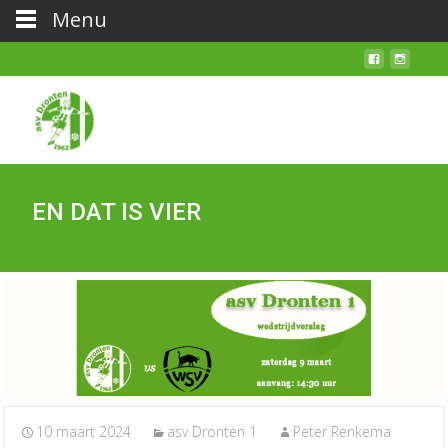
Menu
EN DAT IS VIER
10 maart 2024
asv Dronten 1
Peter Renkema