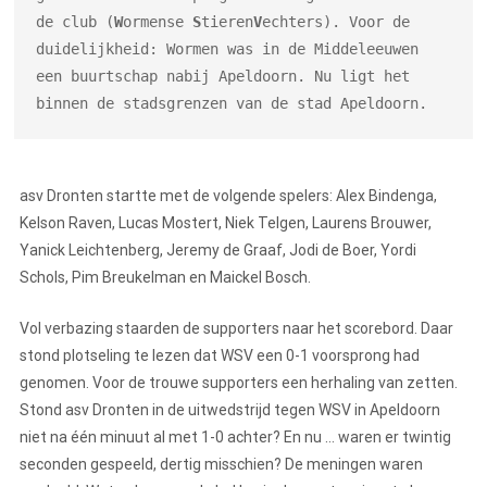
de club (
W
ormense 
S
tieren
V
echters). Voor de 
duidelijkheid: Wormen was in de Middeleeuwen 
een buurtschap nabij Apeldoorn. Nu ligt het 
binnen de stadsgrenzen van de stad Apeldoorn.
asv Dronten startte met de volgende spelers: Alex Bindenga,
Kelson Raven, Lucas Mostert, Niek Telgen, Laurens Brouwer,
Yanick Leichtenberg, Jeremy de Graaf, Jodi de Boer, Yordi
Schols, Pim Breukelman en Maickel Bosch.
Vol verbazing staarden de supporters naar het scorebord. Daar
stond plotseling te lezen dat WSV een 0-1 voorsprong had
genomen. Voor de trouwe supporters een herhaling van zetten.
Stond asv Dronten in de uitwedstrijd tegen WSV in Apeldoorn
niet na één minuut al met 1-0 achter? En nu … waren er twintig
seconden gespeeld, dertig misschien? De meningen waren