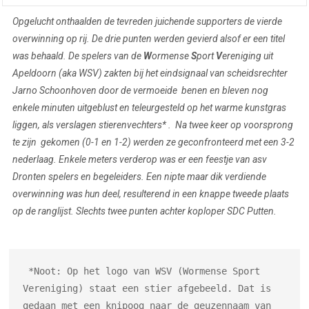
Opgelucht onthaalden de tevreden juichende supporters de vierde
overwinning op rij. De drie punten werden gevierd alsof er een titel
was behaald. De spelers van de
W
ormense
S
port
V
ereniging uit
Apeldoorn (aka WSV) zakten bij het eindsignaal van scheidsrechter
Jarno Schoonhoven door de vermoeide benen en bleven nog
enkele minuten uitgeblust en teleurgesteld op het warme kunstgras
liggen, als verslagen stierenvechters* . Na twee keer op voorsprong
te zijn gekomen (0-1 en 1-2) werden ze geconfronteerd met een 3-2
nederlaag. Enkele meters verderop was er een feestje van asv
Dronten spelers en begeleiders. Een nipte maar dik verdiende
overwinning was hun deel, resulterend in een knappe tweede plaats
op de ranglijst. Slechts twee punten achter koploper SDC Putten.
 *Noot: Op het logo van WSV (Wormense Sport 
Vereniging) staat een stier afgebeeld. Dat is 
gedaan met een knipoog naar de geuzennaam van 