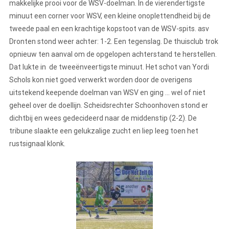
makkelijke prooi voor de WSV-doelman. In de vierendertigste
minuut een corner voor WSV, een kleine onoplettendheid bij de
tweede paal en een krachtige kopstoot van de WSV-spits. asv
Dronten stond weer achter: 1-2. Een tegenslag. De thuisclub trok
opnieuw ten aanval om de opgelopen achterstand te herstellen.
Dat lukte in de tweeënveertigste minuut. Het schot van Yordi
Schols kon niet goed verwerkt worden door de overigens
uitstekend keepende doelman van WSV en ging … wel of niet
geheel over de doellijn. Scheidsrechter Schoonhoven stond er
dichtbij en wees gedecideerd naar de middenstip (2-2). De
tribune slaakte een gelukzalige zucht en liep leeg toen het
rustsignaal klonk.