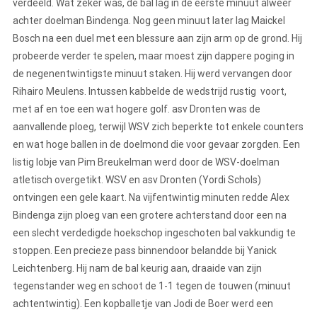
verdeeld. Wat zeker was, de bal lag in de eerste minuut alweer
achter doelman Bindenga. Nog geen minuut later lag Maickel
Bosch na een duel met een blessure aan zijn arm op de grond. Hij
probeerde verder te spelen, maar moest zijn dappere poging in
de negenentwintigste minuut staken. Hij werd vervangen door
Rihairo Meulens. Intussen kabbelde de wedstrijd rustig voort,
met af en toe een wat hogere golf. asv Dronten was de
aanvallende ploeg, terwijl WSV zich beperkte tot enkele counters
en wat hoge ballen in de doelmond die voor gevaar zorgden. Een
listig lobje van Pim Breukelman werd door de WSV-doelman
atletisch overgetikt. WSV en asv Dronten (Yordi Schols)
ontvingen een gele kaart. Na vijfentwintig minuten redde Alex
Bindenga zijn ploeg van een grotere achterstand door een na
een slecht verdedigde hoekschop ingeschoten bal vakkundig te
stoppen. Een precieze pass binnendoor belandde bij Yanick
Leichtenberg. Hij nam de bal keurig aan, draaide van zijn
tegenstander weg en schoot de 1-1 tegen de touwen (minuut
achtentwintig). Een kopballetje van Jodi de Boer werd een