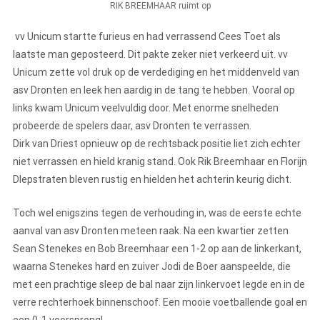
RIK BREEMHAAR ruimt op
vv Unicum startte furieus en had verrassend Cees Toet als
laatste man geposteerd. Dit pakte zeker niet verkeerd uit. vv
Unicum zette vol druk op de verdediging en het middenveld van
asv Dronten en leek hen aardig in de tang te hebben. Vooral op
links kwam Unicum veelvuldig door. Met enorme snelheden
probeerde de spelers daar, asv Dronten te verrassen.
Dirk van Driest opnieuw op de rechtsback positie liet zich echter
niet verrassen en hield kranig stand. Ook Rik Breemhaar en Florijn
DIepstraten bleven rustig en hielden het achterin keurig dicht.
Toch wel enigszins tegen de verhouding in, was de eerste echte
aanval van asv Dronten meteen raak. Na een kwartier zetten
Sean Stenekes en Bob Breemhaar een 1-2 op aan de linkerkant,
waarna Stenekes hard en zuiver Jodi de Boer aanspeelde, die
met een prachtige sleep de bal naar zijn linkervoet legde en in de
verre rechterhoek binnenschoof. Een mooie voetballende goal en