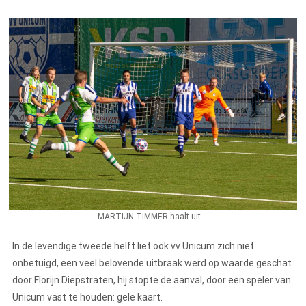
MARTIJN TIMMER haalt uit....
In de levendige tweede helft liet ook vv Unicum zich niet
onbetuigd, een veel belovende uitbraak werd op waarde geschat
door Florijn Diepstraten, hij stopte de aanval, door een speler van
Unicum vast te houden: gele kaart.