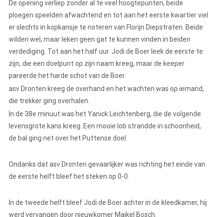
De opening verliep zonder al te veel hoogtepunten, beide
ploegen speelden afwachtend en tot aan het eerste kwartier viel
er slechts in kopkansje te noteren van Florijn Diepstraten. Beide
wilden wel, maar leken geen gat te kunnen vinden in beiden
verdediging. Tot aan het half uur. Jodi de Boer leek de eerste te
zijn, die een doelpunt op zijn naam kreeg, maar de keeper
pareerde het harde schot van de Boer.
asv Dronten kreeg de overhand en het wachten was op iemand,
die trekker ging overhalen.
In de 38e minuut was het Yanick Leichtenberg, die de volgende
levensgrote kans kreeg. Een mooie lob strandde in schoonheid,
de bal ging net over het Puttense doel.
Ondanks dat asv Dronten gevaarlijker was richting het einde van
de eerste helft bleef het steken op 0-0.
In de tweede helft bleef Jodi de Boer achter in de kleedkamer, hij
werd vervangen door nieuwkomer Maikel Bosch.