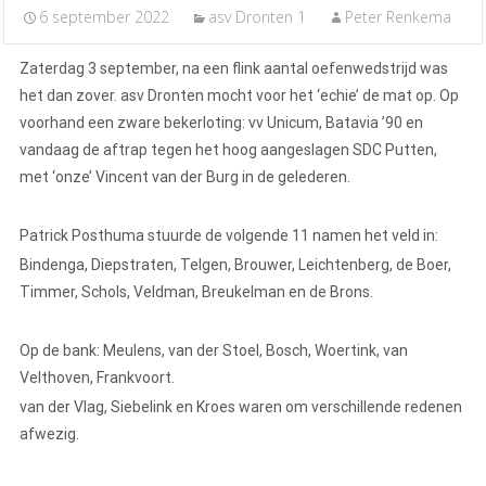
6 september 2022
asv Dronten 1
Peter Renkema
Zaterdag 3 september, na een flink aantal oefenwedstrijd was
het dan zover. asv Dronten mocht voor het ‘echie’ de mat op. Op
voorhand een zware bekerloting: vv Unicum, Batavia ’90 en
vandaag de aftrap tegen het hoog aangeslagen SDC Putten,
met ‘onze’ Vincent van der Burg in de gelederen.
Patrick Posthuma stuurde de volgende 11 namen het veld in:
Bindenga, Diepstraten, Telgen, Brouwer, Leichtenberg, de Boer,
Timmer, Schols, Veldman, Breukelman en de Brons.
Op de bank: Meulens, van der Stoel, Bosch, Woertink, van
Velthoven, Frankvoort.
van der Vlag, Siebelink en Kroes waren om verschillende redenen
afwezig.