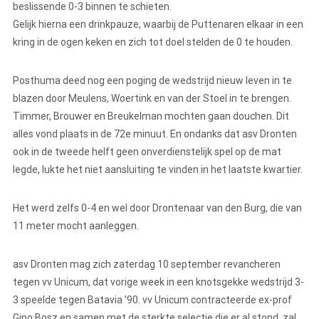
beslissende 0-3 binnen te schieten.
Gelijk hierna een drinkpauze, waarbij de Puttenaren elkaar in een
kring in de ogen keken en zich tot doel stelden de 0 te houden.
Posthuma deed nog een poging de wedstrijd nieuw leven in te
blazen door Meulens, Woertink en van der Stoel in te brengen.
Timmer, Brouwer en Breukelman mochten gaan douchen. Dit
alles vond plaats in de 72e minuut. En ondanks dat asv Dronten
ook in de tweede helft geen onverdienstelijk spel op de mat
legde, lukte het niet aansluiting te vinden in het laatste kwartier.
Het werd zelfs 0-4 en wel door Drontenaar van den Burg, die van
11 meter mocht aanleggen.
asv Dronten mag zich zaterdag 10 september revancheren
tegen vv Unicum, dat vorige week in een knotsgekke wedstrijd 3-
3 speelde tegen Batavia ’90. vv Unicum contracteerde ex-prof
Gino Bosz en samen met de sterkte selectie die er al stond, zal