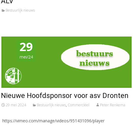
ALV
Bestuurlijk nieuws
29
mei/24
Nieuwe Hoofdsponsor voor asv Dronten
29 mei 2024
Bestuurlijk nieuws
,
Commerciëel
Peter Renkema
https://vimeo.com/manage/videos/951431096/player