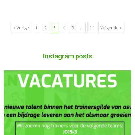
« Vorige
1
2
3
4
5
…
11
Volgende »
Berichten navigatie
Instagram posts