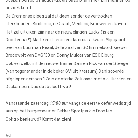
Doskampen op 31 augustus, als Jaap Stam met zijn mannen op
bezoek komt.
De Drontense ploeg zal dat doen zonder de vertrokken
sterkhouders Bindenga, de Graaf, Meulens, Brouwer en Raven.
Het zal uitkijken zijn naar de nieuwelingen. Lucky (‘is een
Drontenaar!’) Akot keert terug en daarnaast kwam Slijngaard
over van buurman Reaal, Jelle Zaal van SC Emmeloord, keeper
Bredewolt van DVS ’33 en Donny Mulder van ESC Elburg.
Ook verwelkomt de nieuwe trainer Dani en Nick van der Steege
(van tegenstander in de beker SVI uit Ittersum) Dani scoorde
afgelopen seizoen 17x in de sterke 2e klasse met o.a. Hierden en
Doskampen. Dus dat belooft wat!
Aanstaande zaterdag
15:00 uur
vangt de eerste oefenwedstrijd
aan op het burgemeester Dekker Sportpark in Dronten.
Ook zo benieuwd? Komt dat zien!
AvL