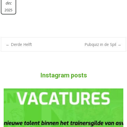
dec
2025
Bericht
←
Derde Helft
Pubquiz in de Spil
→
navigatie
Instagram posts