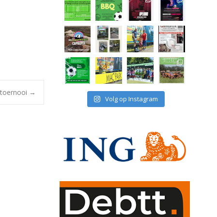
ltoernooi
→
Volg op Instagram