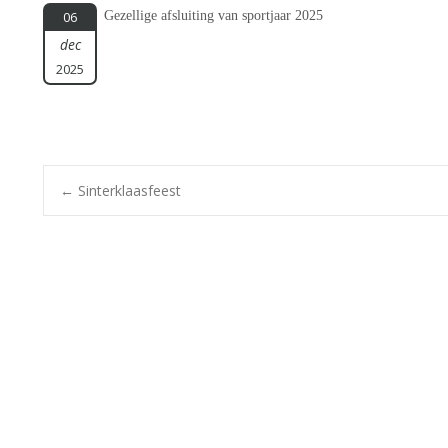
Gezellige afsluiting van sportjaar 2025
06
dec
2025
Bericht
←
Sinterklaasfeest
navigatie