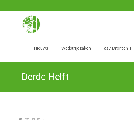
Ga
naar
Nieuws
Wedstrijdzaken
asv Dronten 1
de
inhoud
Derde Helft
Evenement