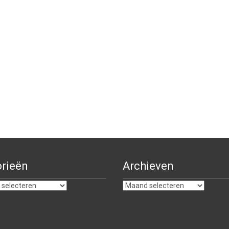
rieën
Archieven
ën
Archieven