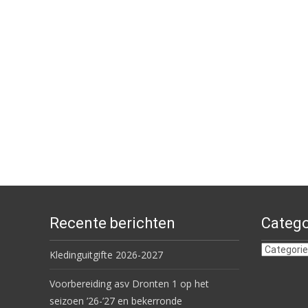
Recente berichten
Catego
Categorie
Kledinguitgifte 2026-2027
Voorbereiding asv Dronten 1 op het
seizoen ’26-’27 en bekerronde