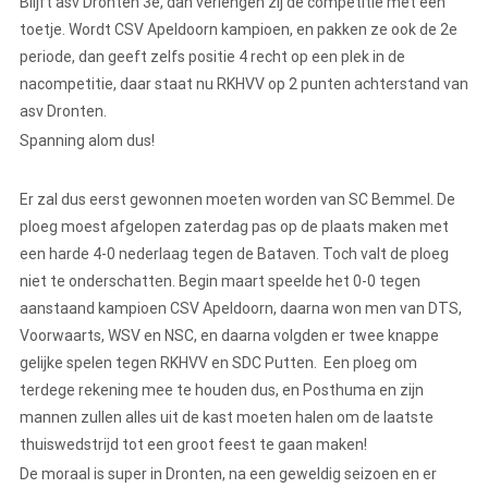
Blijft asv Dronten 3e, dan verlengen zij de competitie met een
toetje. Wordt CSV Apeldoorn kampioen, en pakken ze ook de 2e
periode, dan geeft zelfs positie 4 recht op een plek in de
nacompetitie, daar staat nu RKHVV op 2 punten achterstand van
asv Dronten.
Spanning alom dus!
Er zal dus eerst gewonnen moeten worden van SC Bemmel. De
ploeg moest afgelopen zaterdag pas op de plaats maken met
een harde 4-0 nederlaag tegen de Bataven. Toch valt de ploeg
niet te onderschatten. Begin maart speelde het 0-0 tegen
aanstaand kampioen CSV Apeldoorn, daarna won men van DTS,
Voorwaarts, WSV en NSC, en daarna volgden er twee knappe
gelijke spelen tegen RKHVV en SDC Putten. Een ploeg om
terdege rekening mee te houden dus, en Posthuma en zijn
mannen zullen alles uit de kast moeten halen om de laatste
thuiswedstrijd tot een groot feest te gaan maken!
De moraal is super in Dronten, na een geweldig seizoen en er