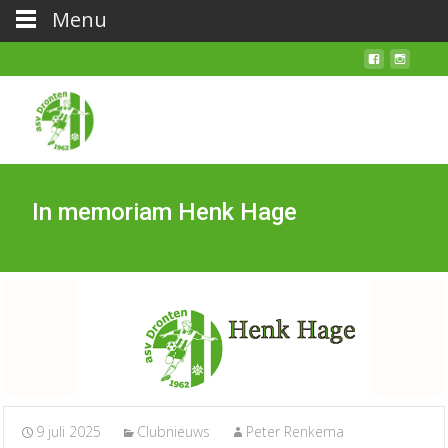
Menu
In memoriam Henk Hage
9 juli 2025
Clubnieuws
Peter Renkema