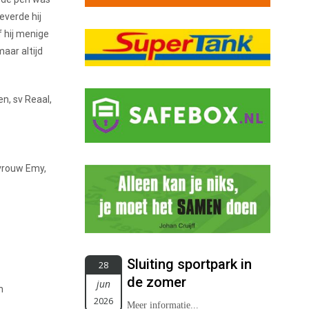
everde hij
 hij menige
aar altijd
en, sv Reaal,
 vrouw Emy,
Sluiting sportpark in
28
de zomer
jun
n
2026
Meer informatie...