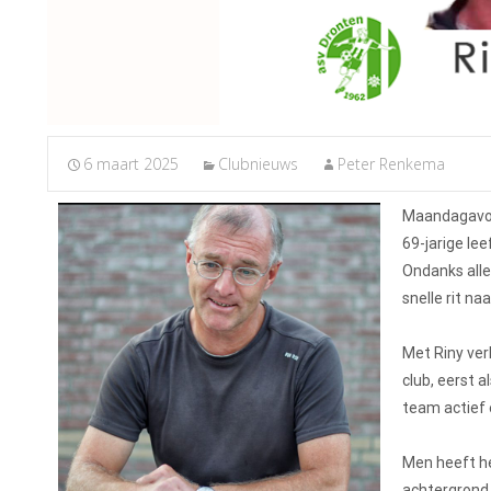
6 maart 2025
Clubnieuws
Peter Renkema
Maandagavond
69-jarige le
Ondanks all
snelle rit na
Met Riny ver
club, eerst a
team actief 
Men heeft he
achtergrond 