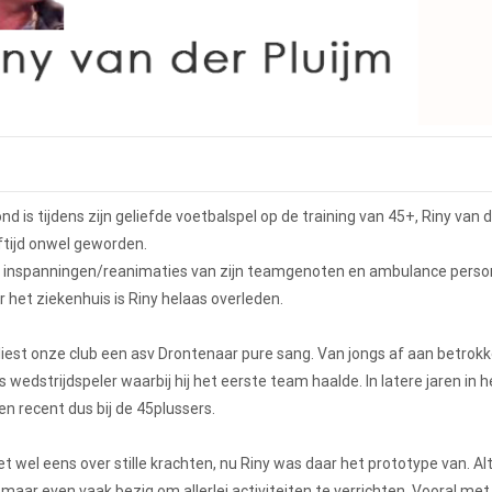
 is tijdens zijn geliefde voetbalspel op de training van 45+, Riny van d
eftijd onwel geworden.
e inspanningen/reanimaties van zijn teamgenoten en ambulance perso
ar het ziekenhuis is Riny helaas overleden.
liest onze club een asv Drontenaar pure sang. Van jongs af aan betrokk
ls wedstrijdspeler waarbij hij het eerste team haalde. In latere jaren in 
en recent dus bij de 45plussers.
t wel eens over stille krachten, nu Riny was daar het prototype van. Alt
maar even vaak bezig om allerlei activiteiten te verrichten. Vooral me