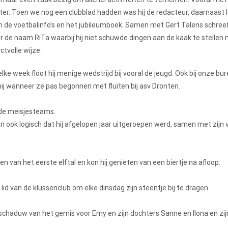
ter. Toen we nog een clubblad hadden was hij de redacteur, daarnaast l
n de voetbalinfo’s en het jubileumboek. Samen met Gert Talens schreef
 de naam RiTa waarbij hij niet schuwde dingen aan de kaak te stellen m
ctvolle wijze.
t elke week floot hij menige wedstrijd bij vooral de jeugd. Ook bij onze bur
 hij wanneer ze pas begonnen met fluiten bij asv Dronten.
. de meisjesteams.
n ook logisch dat hij afgelopen jaar uitgeroepen werd, samen met zijn
en van het eerste elftal en kon hij genieten van een biertje na afloop.
 lid van de klussenclub om elke dinsdag zijn steentje bij te dragen.
e schaduw van het gemis voor Emy en zijn dochters Sanne en Ilona en zij