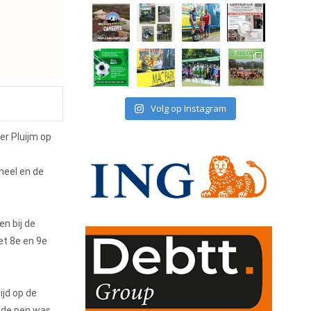
Volg op Instagram
er Pluijm op
neel en de
en bij de
het 8e en 9e
ijd op de
t de pen was