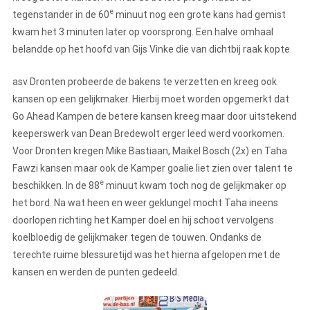
e
tegenstander in de 60
minuut nog een grote kans had gemist
kwam het 3 minuten later op voorsprong. Een halve omhaal
belandde op het hoofd van Gijs Vinke die van dichtbij raak kopte.
asv Dronten probeerde de bakens te verzetten en kreeg ook
kansen op een gelijkmaker. Hierbij moet worden opgemerkt dat
Go Ahead Kampen de betere kansen kreeg maar door uitstekend
keeperswerk van Dean Bredewolt erger leed werd voorkomen.
Voor Dronten kregen Mike Bastiaan, Maikel Bosch (2x) en Taha
Fawzi kansen maar ook de Kamper goalie liet zien over talent te
e
beschikken. In de 88
minuut kwam toch nog de gelijkmaker op
het bord. Na wat heen en weer geklungel mocht Taha ineens
doorlopen richting het Kamper doel en hij schoot vervolgens
koelbloedig de gelijkmaker tegen de touwen. Ondanks de
terechte ruime blessuretijd was het hierna afgelopen met de
kansen en werden de punten gedeeld.