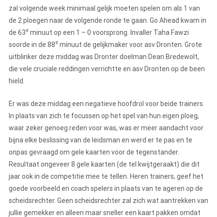
zal volgende week minimaal gelijk moeten spelen om als 1 van
de 2 ploegen naar de volgende ronde te gaan. Go Ahead kwam in
e
de 63
minuut op een 1 – 0 voorsprong. Invaller Taha Fawzi
e
soorde in de 88
minuut de gelijkmaker voor asv Dronten. Grote
uitblinker deze middag was Dronter doelman Dean Bredewolt,
die vele cruciale reddingen verrichtte en asv Dronten op de been
hield.
Er was deze middag een negatieve hoofdrol voor beide trainers.
In plaats van zich te focussen op het spel van hun eigen ploeg,
waar zeker genoeg reden voor was, was er meer aandacht voor
bijna elke beslissing van de leidsman en werd er te pas en te
onpas gevraagd om gele kaarten voor de tegenstander.
Resultaat ongeveer 8 gele kaarten (de tel kwijtgeraakt) die dit
jaar ook in de competitie mee te tellen. Heren trainers, geef het
goede voorbeeld en coach spelers in plaats van te ageren op de
scheidsrechter. Geen scheidsrechter zal zich wat aantrekken van
jullie gemekker en alleen maar sneller een kaart pakken omdat