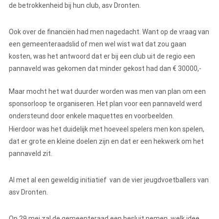
de betrokkenheid bij hun club, asv Dronten.
Ook over de financiën had men nagedacht. Want op de vraag van
een gemeenteraadslid of men wel wist wat dat zou gaan
kosten, was het antwoord dat er bij een club uit de regio een
pannaveld was gekomen dat minder gekost had dan € 30000,-
Maar mocht het wat duurder worden was men van plan om een
sponsorloop te organiseren. Het plan voor een pannaveld werd
ondersteund door enkele maquettes en voorbeelden.
Hierdoor was het duidelijk met hoeveel spelers men kon spelen,
dat er grote en kleine doelen zijn en dat er een hekwerk om het
pannaveld zit.
Al met al een geweldig initiatief van de vier jeugdvoetballers van
asv Dronten.
Op 29 mei zal de gemeenteraad een besluit nemen, welk idee