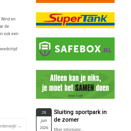
r Wind en
ar de
an ook een
wedstrijd
Sluiting sportpark in
28
de zomer
jun
rderwijk!
→
2026
Meer informatie...