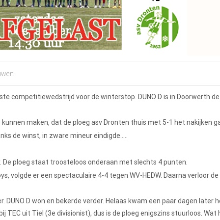
uwen
te competitiewedstrijd voor de winterstop. DUNO D is in Doorwerth de
 kunnen maken, dat de ploeg asv Dronten thuis met 5-1 het nakijken g
ks de winst, in zware mineur eindigde…..
. De ploeg staat troosteloos onderaan met slechts 4 punten.
ys, volgde er een spectaculaire 4-4 tegen WV-HEDW. Daarna verloor de 
 DUNO D won en bekerde verder. Helaas kwam een paar dagen later he
 TEC uit Tiel (3e divisionist), dus is de ploeg enigszins stuurloos. Wat