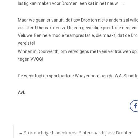
lastig kan maken voor Dronten: een kat in het nauw…….
Maar we gaan er vanuit, dat asv Dronten niets anders zal wil
assistent Diepstraten zette een geweldige prestatie neer vo
Veluwe. Een hele mooie teamprestatie, die maakt, dat de Dr
vereiste!
Winnen in Doorwerth, om vervolgens met veel vertrouwen op 
tegen VVOG!
De wedstrijd op sportpark de Waayenberg aan de W.A. Schol
AvL
←
Stormachtige binnenkomst Sinterklaas bij asv Dronten