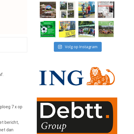
Volg op Instagram
af.
ploeg 7 x op
t bericht,
 het dan