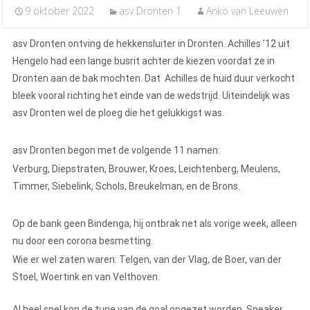
9 oktober 2022
asv Dronten 1
Anko van Leeuwen
asv Dronten ontving de hekkensluiter in Dronten. Achilles ’12 uit
Hengelo had een lange busrit achter de kiezen voordat ze in
Dronten aan de bak mochten. Dat Achilles de huid duur verkocht
bleek vooral richting het einde van de wedstrijd. Uiteindelijk was
asv Dronten wel de ploeg die het gelukkigst was.
asv Dronten begon met de volgende 11 namen:
Verburg, Diepstraten, Brouwer, Kroes, Leichtenberg, Meulens,
Timmer, Siebelink, Schols, Breukelman, en de Brons.
Op de bank geen Bindenga, hij ontbrak net als vorige week, alleen
nu door een corona besmetting.
Wie er wel zaten waren: Telgen, van der Vlag, de Boer, van der
Stoel, Woertink en van Velthoven.
Al heel snel kon de tune van de goal opgezet worden. Speaker