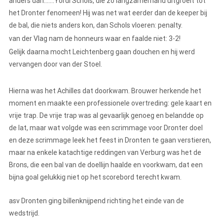
anders dan…….Yordi Schols, die zo langzamerhand uitgroeit tot
het Dronter fenomeen! Hij was net wat eerder dan de keeper bij
de bal, die niets anders kon, dan Schols vloeren: penalty.
van der Vlag nam de honneurs waar en faalde niet: 3-2!
Gelijk daarna mocht Leichtenberg gaan douchen en hij werd
vervangen door van der Stoel.
Hierna was het Achilles dat doorkwam. Brouwer herkende het
moment en maakte een professionele overtreding: gele kaart en
vrije trap. De vrije trap was al gevaarlijk genoeg en belandde op
de lat, maar wat volgde was een
scrimmage voor Dronter doel
en deze scrimmage leek het feest in Dronten te gaan verstieren,
maar na enkele katachtige reddingen van Verburg was het de
Brons, die een bal van de doellijn haalde en voorkwam, dat een
bijna goal gelukkig niet op het scorebord terecht kwam.
asv Dronten ging billenknijpend richting het einde van de
wedstrijd.