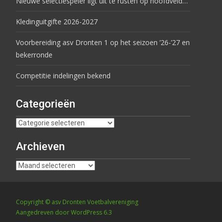
Nieuwe selectiespeler ligt uit te rusten op hoofdveld…
Kledinguitgifte 2026-2027
Voorbereiding asv Dronten 1 op het seizoen ’26-’27 en
bekerronde
Competitie indelingen bekend
Categorieën
Archieven
Copyright © asv Dronten Voetbalvereniging
Aangedreven door WordPress 6.3