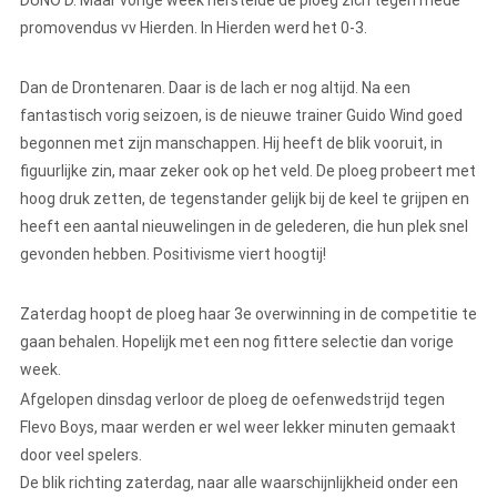
DUNO D. Maar vorige week herstelde de ploeg zich tegen mede
promovendus vv Hierden. In Hierden werd het 0-3.
Dan de Drontenaren. Daar is de lach er nog altijd. Na een
fantastisch vorig seizoen, is de nieuwe trainer Guido Wind goed
begonnen met zijn manschappen. Hij heeft de blik vooruit, in
figuurlijke zin, maar zeker ook op het veld. De ploeg probeert met
hoog druk zetten, de tegenstander gelijk bij de keel te grijpen en
heeft een aantal nieuwelingen in de gelederen, die hun plek snel
gevonden hebben. Positivisme viert hoogtij!
Zaterdag hoopt de ploeg haar 3e overwinning in de competitie te
gaan behalen. Hopelijk met een nog fittere selectie dan vorige
week.
Afgelopen dinsdag verloor de ploeg de oefenwedstrijd tegen
Flevo Boys, maar werden er wel weer lekker minuten gemaakt
door veel spelers.
De blik richting zaterdag, naar alle waarschijnlijkheid onder een