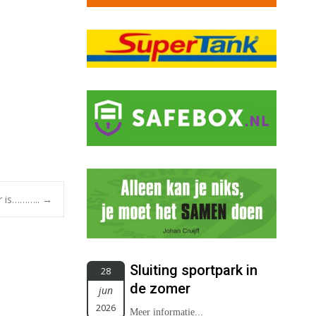
ar is………..
→
Sluiting sportpark in
28
de zomer
jun
2026
Meer informatie...