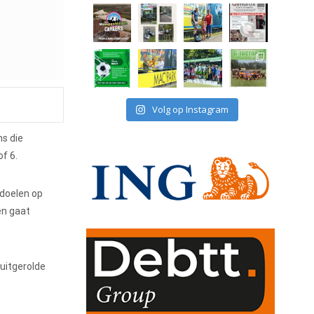
Volg op Instagram
ms die
f 6.
ndoelen op
en gaat
uitgerolde