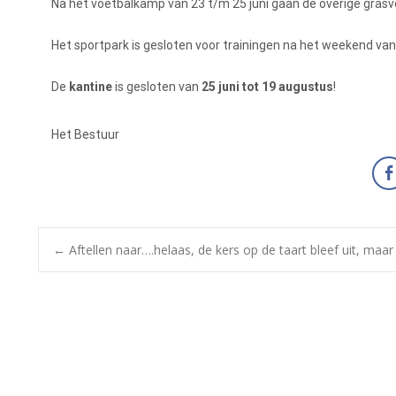
Na het voetbalkamp van 23 t/m 25 juni gaan de overige grasv
Het sportpark is gesloten voor trainingen na het weekend van
De
kantine
is gesloten van
25 juni tot 19 augustus
!
Het Bestuur
←
Aftellen naar….helaas, de kers op de taart bleef uit, maar d