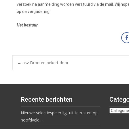
verzoek na aanmelding worden verstuurd via de mail. Wij hop
op de vergadering
Het bestuur
←
asv Dronten bekert door
Recente berichten
Catego
Nieuwe selectiespeler ligt uit te rusten op
hoofdveld…