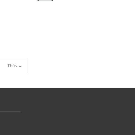
Thús
→