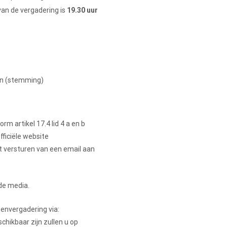
van de vergadering is
19.30
uur
ten (stemming)
rm artikel 17.4 lid 4 a en b
ficiële website
t versturen van een email aan
de media.
envergadering via:
hikbaar zijn zullen u op