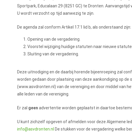
Sportpark, Educalaan 29 (8251 GC) te Dronten. Aanvangstijd 
U wordt verzocht op tijd aanwezig te zijn.
De agenda zal conform Artikel 17.1 lid b, als onderstaand zijn:
Opening van de vergadering.
Voorstel wijziging huidige statuten naar nieuwe statu
Sluiting van de vergadering.
Deze uitnodiging en de daarbij horende bijeenroeping zal confo
worden gedaan door plaatsing van deze aankondiging op de of
(www.asvdronten.nl) van de vereniging en door middel van he
alle leden van de vereniging.
Er zal
geen
advertentie worden geplaatst in daartoe bestem
U kunt zichzelf opgeven of afmelden voor deze Algemene led
info@asvdronten.nl
De stukken voor de vergadering welke besc