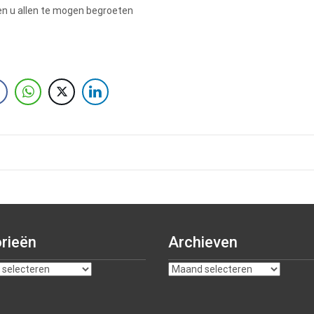
en u allen te mogen begroeten
rieën
Archieven