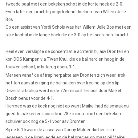
tweede paal met een bekeken schot in de korte hoek de 2-0.
Even later een prachtig oogstrelend doelpunt van Willem Jelle
Bos.
Op een assist van Yordi Schols was het Willem Jelle Bos met een
rake kopbal in de lange hoek die de 3-0 op het scorebord bracht.
Heel even verslapte de concentratie achterin bij asv Dronten en
kon DOS Kampen via Twan Knul, die de bal hard en hoog in de
touwen schoot, iets terug doen; 3-1.
Meteen vanaf de aftrap herpakte asv Dronten zich weer, trok
het ten aanval en ging de bal na een overtreding op de stip.
Deze strafschop werd in de 72e minuut feilloos door Maikel
Bosch benut voor de 4-1.
Hiermee was de koek nog niet op want Maikel had de smaak nu
goed te pakken en scoorde in 78e minuut met een bekeken
schuiver ook nog de 5-1 voor asv Dronten.
Bij de 5-1 kwam de assist van Donny Mulder die heel slim
iedereen in de luren legde en de bal precies op maat bij Maikel