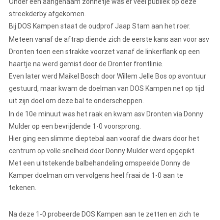
Onder een aangenaam zonnetje was er veel publiek op deze
streekderby afgekomen.
Bij DOS Kampen staat de oudprof Jaap Stam aan het roer.
Meteen vanaf de aftrap diende zich de eerste kans aan voor asv
Dronten toen een strakke voorzet vanaf de linkerflank op een
haartje na werd gemist door de Dronter frontlinie.
Even later werd Maikel Bosch door Willem Jelle Bos op avontuur
gestuurd, maar kwam de doelman van DOS Kampen net op tijd
uit zijn doel om deze bal te onderscheppen.
In de 10e minuut was het raak en kwam asv Dronten via Donny
Mulder op een bevrijdende 1-0 voorsprong.
Hier ging een slimme dieptebal aan vooraf die dwars door het
centrum op volle snelheid door Donny Mulder werd opgepikt.
Met een uitstekende balbehandeling omspeelde Donny de
Kamper doelman om vervolgens heel fraai de 1-0 aan te
tekenen.
Na deze 1-0 probeerde DOS Kampen aan te zetten en zich te