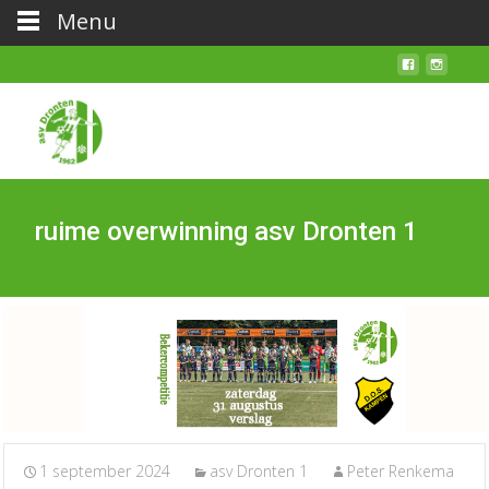
Menu
ruime overwinning asv Dronten 1
1 september 2024
asv Dronten 1
Peter Renkema