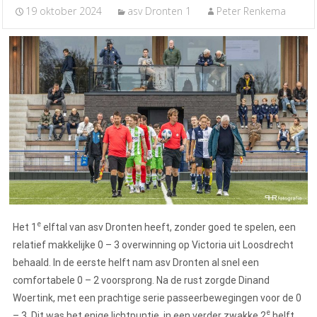
19 oktober 2024
asv Dronten 1
Peter Renkema
e
Het 1
elftal van asv Dronten heeft, zonder goed te spelen, een
relatief makkelijke 0 – 3 overwinning op Victoria uit Loosdrecht
behaald. In de eerste helft nam asv Dronten al snel een
comfortabele 0 – 2 voorsprong. Na de rust zorgde Dinand
Woertink, met een prachtige serie passeerbewegingen voor de 0
e
– 3. Dit was het enige lichtpuntje, in een verder zwakke 2
helft.