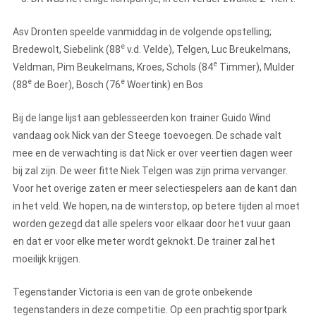
Asv Dronten speelde vanmiddag in de volgende opstelling;
e
Bredewolt, Siebelink (88
v.d. Velde), Telgen, Luc Breukelmans,
e
Veldman, Pim Beukelmans, Kroes, Schols (84
Timmer), Mulder
e
e
(88
de Boer), Bosch (76
Woertink) en Bos
Bij de lange lijst aan geblesseerden kon trainer Guido Wind
vandaag ook Nick van der Steege toevoegen. De schade valt
mee en de verwachting is dat Nick er over veertien dagen weer
bij zal zijn. De weer fitte Niek Telgen was zijn prima vervanger.
Voor het overige zaten er meer selectiespelers aan de kant dan
in het veld. We hopen, na de winterstop, op betere tijden al moet
worden gezegd dat alle spelers voor elkaar door het vuur gaan
en dat er voor elke meter wordt geknokt. De trainer zal het
moeilijk krijgen.
Tegenstander Victoria is een van de grote onbekende
tegenstanders in deze competitie. Op een prachtig sportpark