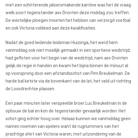
met een schitterende jaloersmakende kantine was het de vraag
welk soort tegenstander asv Dronten deze middag zou treffen.
De westelijke ploegen moeten het hebben van verzorgd voetbal
en ook Victoria voldeed aan deze kwalificaties.
Nadat de goed leidende leidsman Huizinga, het werd hem
vanmiddag ook niet moeilijk gemaakt in een sportieve wedstrijd,
had gefloten voor het begin van de wedstrijd, nam asv Dronten
gelijk de regie in handen en kwam het bijna binnen de minuut al
op voorsprong door een afstandsschot van Pim Breukelman. De
harde bal ketste via de bovenkant van de lat, het veld uit richting
de Loosdrechtse plassen.
Een paar minuten later verspeelde broer Luc Breukelman in de
opbouw de bal en kon de tegenstander gevaarlijk worden. Het
schot ging echter hoog over. Helaas kunnen we vanmiddag geen
namen noemen van spelers want de rugnummers van het
prachtige shirt van Victoria waren, met uitzondering van de