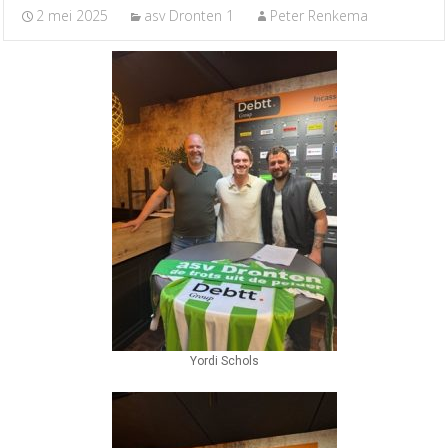
2 mei 2025
asv Dronten 1
Peter Renkema
Yordi Schols