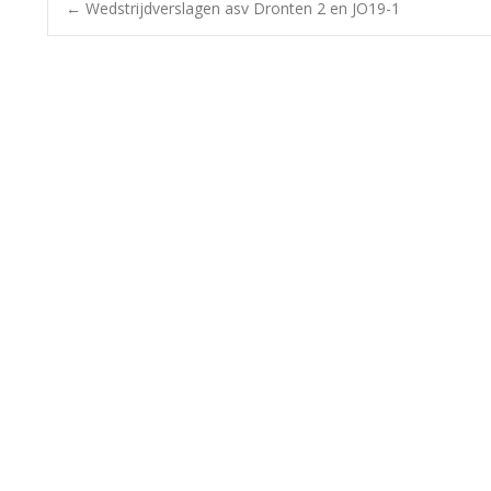
Bericht
←
Wedstrijdverslagen asv Dronten 2 en JO19-1
navigatie