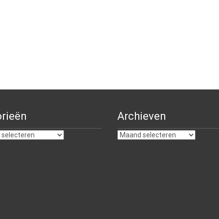
rieën
Archieven
ën
Archieven