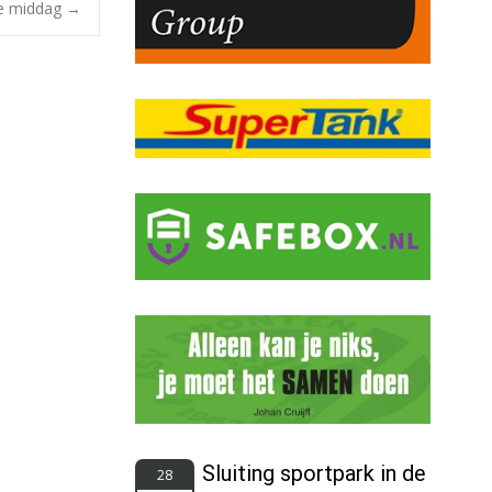
te middag
→
Sluiting sportpark in de
28