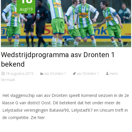
aug/19
Wedstrijdprogramma asv Dronten 1
bekend
18 augustus 2019
asv Dronten 1
asv Dronten 1
Hans
Vermaak
Het vlaggenschip van asv Dronten speelt komend seizoen in de 2e
klasse G van district Oost. Dit betekent dat het onder meer de
Lelystadse verenigingen Batavia’90, Lelystad’67 en Unicum treft in
de competitie. Zie hier
Meer lezen…