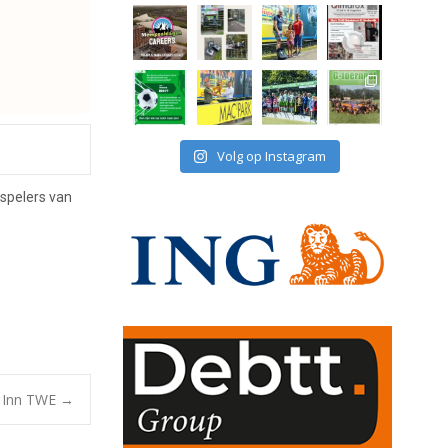
Volg op Instagram
spelers van
 Inn TWE
→