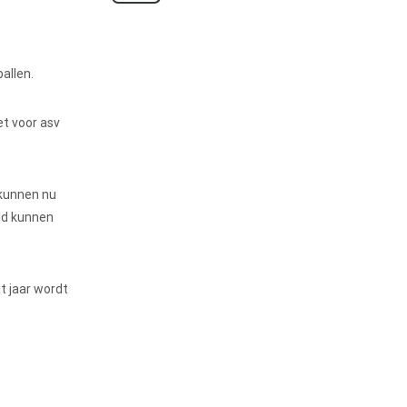
allen.
et voor asv
 kunnen nu
eld kunnen
t jaar wordt