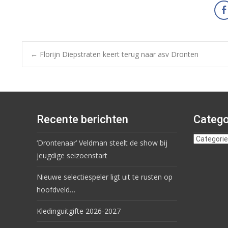
←
Florijn Diepstraten keert terug naar asv Dronten
Recente berichten
Catego
‘Drontenaar’ Veldman steelt de show bij
jeugdige seizoenstart
Nieuwe selectiespeler ligt uit te rusten op
hoofdveld…
Kledinguitgifte 2026-2027