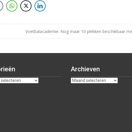
Voetbalacademie: Nog maar 10 plekken beschikbaar me
rieën
Archieven