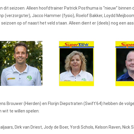
n dit seizoen. Alleen hoofdtrainer Patrick Posthuma is “nieuw” binnen d
mp (verzorgster), Jacco Hammer (fysio), Roelof Bakker, Loydd Meijboo
zoen op of naast het veld staan. Alleen dient er (deels) nog een ass
ns Brouwer (Hierden) en Florijn Diepstraten (Swift’64) hebben de volg
wit te willen spelen:
jaars, Dirk van Driest, Jody de Boer, Yordi Schols, Kelson Raven, Nick S