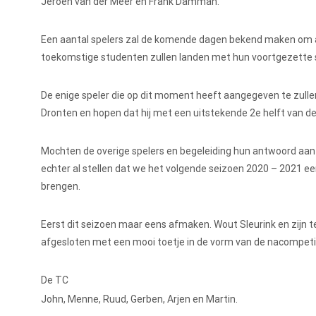
Jeroen van der Meer en Frank Damman.
Een aantal spelers zal de komende dagen bekend maken om al 
toekomstige studenten zullen landen met hun voortgezette stud
De enige speler die op dit moment heeft aangegeven te zullen 
Dronten en hopen dat hij met een uitstekende 2e helft van de
Mochten de overige spelers en begeleiding hun antwoord aan
echter al stellen dat we het volgende seizoen 2020 – 2021 ee
brengen.
Eerst dit seizoen maar eens afmaken. Wout Sleurink en zijn te
afgesloten met een mooi toetje in de vorm van de nacompeti
De TC
John, Menne, Ruud, Gerben, Arjen en Martin.