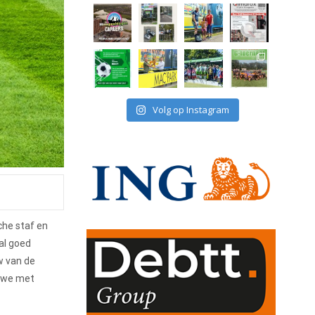
Volg op Instagram
sche staf en
 al goed
w van de
t we met