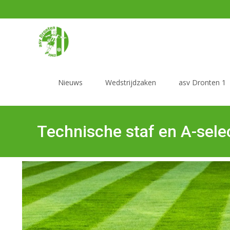
Nieuws
Wedstrijdzaken
asv Dronten 1
Technische staf en A-sele