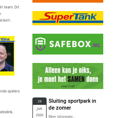
it team. Dit
m
istent-
ende spelers
Sluiting sportpark in
28
de zomer
jun
iebelink,
2026
Meer informatie...