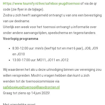
Https://www.tournify.nl/live/safebox-jeugdtoernooi
of via de qr
code (zie flyer in de bijlage).
Zodra u zich heeft aangemeld ontvangt u van ons een bevestiging
van uw deelname.
Uiterlijk een week voor het toernooi ontvangt u informatie over
onder andere aanvangstijden, speelschema en tegenstanders.
Voorlopig programma
8.30-12.00 uur: mini’s (leeftijd tot en met 6 jaar), JO8, JO9
en JO10
13.00-17.00 uur: MO11, JO11 en JO12
Wij waarderen het als u deze uitnodiging binnen uw vereniging zou
willen verspreiden. Mocht u vragen hebben dan kunt u zich
wenden tot de toernooicommissie via
safeboxjeugdtoernooi@asvdronten.nl
Graag tot ziens op 14 juni 2025!
Met vriendelijke groet,