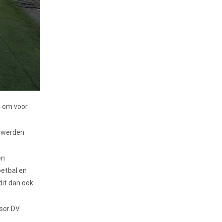
n om voor
s werden
.
en
oetbal en
dit dan ook
sor DV