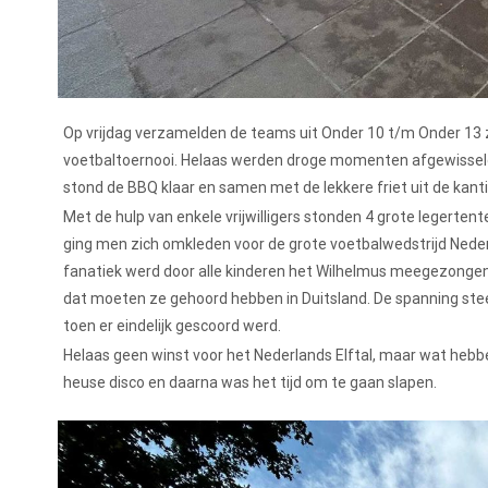
Op vrijdag verzamelden de teams uit Onder 10 t/m Onder 13 
voetbaltoernooi. Helaas werden droge momenten afgewisseld 
stond de BBQ klaar en samen met de lekkere friet uit de kant
Met de hulp van enkele vrijwilligers stonden 4 grote legerten
ging men zich omkleden voor de grote voetbalwedstrijd Neder
fanatiek werd door alle kinderen het Wilhelmus meegezongen
dat moeten ze gehoord hebben in Duitsland. De spanning stee
toen er eindelijk gescoord werd.
Helaas geen winst voor het Nederlands Elftal, maar wat heb
heuse disco en daarna was het tijd om te gaan slapen.