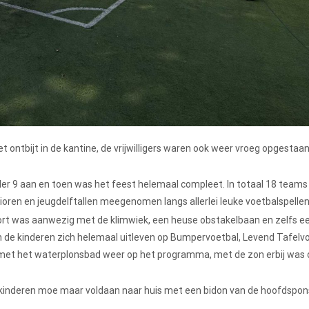
ontbijt in de kantine, de vrijwilligers waren ook weer vroeg opgestaa
der 9 aan en toen was het feest helemaal compleet. In totaal 18 team
ioren en jeugdelftallen meegenomen langs allerlei leuke voetbalspellen
ort was aanwezig met de klimwiek, een heuse obstakelbaan en zelfs e
 de kinderen zich helemaal uitleven op Bumpervoetbal, Levend Tafelv
 met het waterplonsbad weer op het programma, met de zon erbij was 
kinderen moe maar voldaan naar huis met een bidon van de hoofdspon