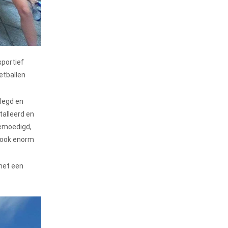
sportief
etballen
elegd en
talleerd en
gemoedigd,
n ook enorm
met een