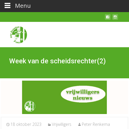
Menu
Week van de scheidsrechter(2)
18 oktober 2023
Vrijwilligers
Peter Renkema