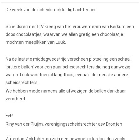
De week van de scheidsrechter ligt achter ons.
Scheidsrechter LtV kreeg van het vrouwenteam van Berkum een
doos chocolaatjes, waarvan we allen gretig een chocolaatje
mochten meepikken van Luuk.
Na de laatste middagwedstrijd verscheen plotseling een schaal
‘bittere ballen’ voor een paar scheidsrechters die nog aanwezig
waren. Luuk was toen al lang thuis, evenals de meeste andere
scheidsrechters.
We hebben mede namens alle afwezigen de ballen dankbaar
verorberd.
FvP
Riny van der Pluijm, verenigingsscheidsrechter asv Dronten
Zaterdag 7 oktober, op zich een gewone zaterdag, dus zoals