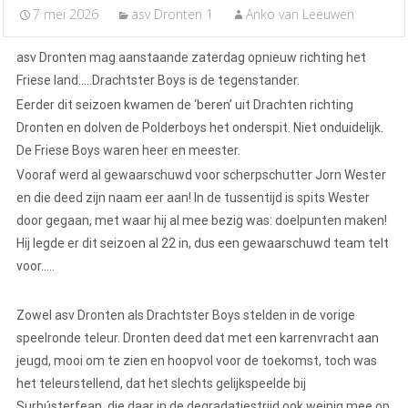
7 mei 2026
asv Dronten 1
Anko van Leeuwen
asv Dronten mag aanstaande zaterdag opnieuw richting het
Friese land…..Drachtster Boys is de tegenstander.
Eerder dit seizoen kwamen de ‘beren’ uit Drachten richting
Dronten en dolven de Polderboys het onderspit. Niet onduidelijk.
De Friese Boys waren heer en meester.
Vooraf werd al gewaarschuwd voor scherpschutter Jorn Wester
en die deed zijn naam eer aan! In de tussentijd is spits Wester
door gegaan, met waar hij al mee bezig was: doelpunten maken!
Hij legde er dit seizoen al 22 in, dus een gewaarschuwd team telt
voor…..
Zowel asv Dronten als Drachtster Boys stelden in de vorige
speelronde teleur. Dronten deed dat met een karrenvracht aan
jeugd, mooi om te zien en hoopvol voor de toekomst, toch was
het teleurstellend, dat het slechts gelijkspeelde bij
Surhústerfean, die daar in de degradatiestrijd ook weinig mee op