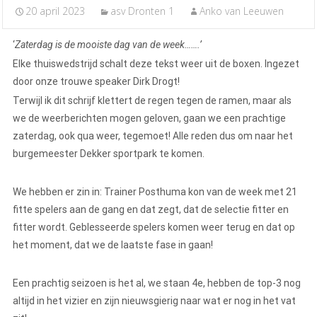
20 april 2023
asv Dronten 1
Anko van Leeuwen
‘
Zaterdag is de mooiste dag van de week…….’
Elke thuiswedstrijd schalt deze tekst weer uit de boxen. Ingezet
door onze trouwe speaker Dirk Drogt!
Terwijl ik dit schrijf klettert de regen tegen de ramen, maar als
we de weerberichten mogen geloven, gaan we een prachtige
zaterdag, ook qua weer, tegemoet! Alle reden dus om naar het
burgemeester Dekker sportpark te komen.
We hebben er zin in: Trainer Posthuma kon van de week met 21
fitte spelers aan de gang en dat zegt, dat de selectie fitter en
fitter wordt. Geblesseerde spelers komen weer terug en dat op
het moment, dat we de laatste fase in gaan!
Een prachtig seizoen is het al, we staan 4e, hebben de top-3 nog
altijd in het vizier en zijn nieuwsgierig naar wat er nog in het vat