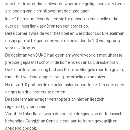
voor het Dronter doel opleverde waarna de grillige aanvaller Genc
zijn poging van dichtbij over het doel zag gaan.
In de 10e minuut leverde een vlotte aanval en een snelle actie
over de linkerflank asv Dronten een corner op.
Deze corner zwaaide voor het doel en werd door Luc Breukelman
op zijn pantoffel genomen voor de bevrijdende 1-0 voorsprong
voor asv Dronten.
De doelman van DUNO had geen antwoord voor dit met uiterste
precisie geplaatst schot in de korte hoek van Luc Breukelman.
Deze snelle voorsprong had asv Dronten vleugels moeten geven,
maar het veldspel oogde slordig, rommelig en onzuiver.
Na deze 1-0 probeerde de hekkensluiter aan te zetten en kregen
de gasten drie corners te nemen.
De rode lantaarndrager verstopte zich niet en liet zich
regelmatig voorin zien.
Vanaf de linkerflank kwam de meeste dreiging van de technisch
behendige Cengizhan Genc die een aantal keren gevaarlijk en
dreigend opdook.