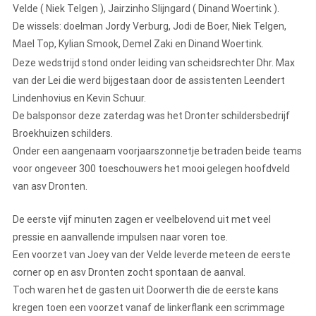
Velde ( Niek Telgen ), Jairzinho Slijngard ( Dinand Woertink ).
De wissels: doelman Jordy Verburg, Jodi de Boer, Niek Telgen,
Mael Top, Kylian Smook, Demel Zaki en Dinand Woertink.
Deze wedstrijd stond onder leiding van scheidsrechter Dhr. Max
van der Lei die werd bijgestaan door de assistenten Leendert
Lindenhovius en Kevin Schuur.
De balsponsor deze zaterdag was het Dronter schildersbedrijf
Broekhuizen schilders.
Onder een aangenaam voorjaarszonnetje betraden beide teams
voor ongeveer 300 toeschouwers het mooi gelegen hoofdveld
van asv Dronten.
De eerste vijf minuten zagen er veelbelovend uit met veel
pressie en aanvallende impulsen naar voren toe.
Een voorzet van Joey van der Velde leverde meteen de eerste
corner op en asv Dronten zocht spontaan de aanval.
Toch waren het de gasten uit Doorwerth die de eerste kans
kregen toen een voorzet vanaf de linkerflank een scrimmage