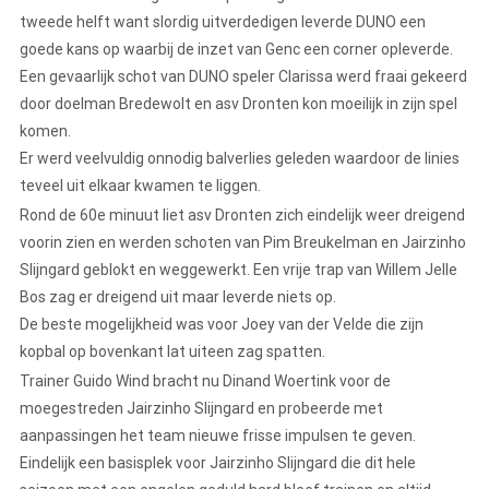
tweede helft want slordig uitverdedigen leverde DUNO een
goede kans op waarbij de inzet van Genc een corner opleverde.
Een gevaarlijk schot van DUNO speler Clarissa werd fraai gekeerd
door doelman Bredewolt en asv Dronten kon moeilijk in zijn spel
komen.
Er werd veelvuldig onnodig balverlies geleden waardoor de linies
teveel uit elkaar kwamen te liggen.
Rond de 60e minuut liet asv Dronten zich eindelijk weer dreigend
voorin zien en werden schoten van Pim Breukelman en Jairzinho
Slijngard geblokt en weggewerkt. Een vrije trap van Willem Jelle
Bos zag er dreigend uit maar leverde niets op.
De beste mogelijkheid was voor Joey van der Velde die zijn
kopbal op bovenkant lat uiteen zag spatten.
Trainer Guido Wind bracht nu Dinand Woertink voor de
moegestreden Jairzinho Slijngard en probeerde met
aanpassingen het team nieuwe frisse impulsen te geven.
Eindelijk een basisplek voor Jairzinho Slijngard die dit hele