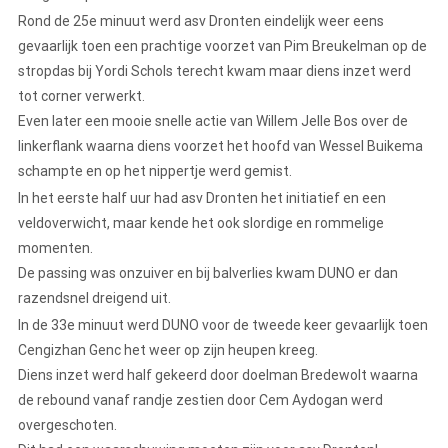
Rond de 25e minuut werd asv Dronten eindelijk weer eens
gevaarlijk toen een prachtige voorzet van Pim Breukelman op de
stropdas bij Yordi Schols terecht kwam maar diens inzet werd
tot corner verwerkt.
Even later een mooie snelle actie van Willem Jelle Bos over de
linkerflank waarna diens voorzet het hoofd van Wessel Buikema
schampte en op het nippertje werd gemist.
In het eerste half uur had asv Dronten het initiatief en een
veldoverwicht, maar kende het ook slordige en rommelige
momenten.
De passing was onzuiver en bij balverlies kwam DUNO er dan
razendsnel dreigend uit.
In de 33e minuut werd DUNO voor de tweede keer gevaarlijk toen
Cengizhan Genc het weer op zijn heupen kreeg.
Diens inzet werd half gekeerd door doelman Bredewolt waarna
de rebound vanaf randje zestien door Cem Aydogan werd
overgeschoten.