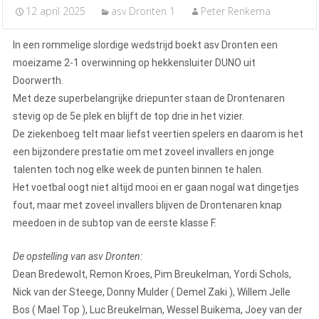
12 april 2025
asv Dronten 1
Peter Renkema
In een rommelige slordige wedstrijd boekt asv Dronten een
moeizame 2-1 overwinning op hekkensluiter DUNO uit
Doorwerth.
Met deze superbelangrijke driepunter staan de Drontenaren
stevig op de 5e plek en blijft de top drie in het vizier.
De ziekenboeg telt maar liefst veertien spelers en daarom is het
een bijzondere prestatie om met zoveel invallers en jonge
talenten toch nog elke week de punten binnen te halen.
Het voetbal oogt niet altijd mooi en er gaan nogal wat dingetjes
fout, maar met zoveel invallers blijven de Drontenaren knap
meedoen in de subtop van de eerste klasse F.
De opstelling van asv Dronten:
Dean Bredewolt, Remon Kroes, Pim Breukelman, Yordi Schols,
Nick van der Steege, Donny Mulder ( Demel Zaki ), Willem Jelle
Bos ( Mael Top ), Luc Breukelman, Wessel Buikema, Joey van der