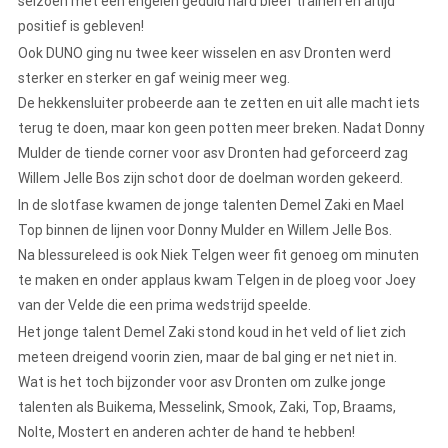
seizoen met een engelen geduld hard bleef trainen en altijd
positief is gebleven!
Ook DUNO ging nu twee keer wisselen en asv Dronten werd
sterker en sterker en gaf weinig meer weg.
De hekkensluiter probeerde aan te zetten en uit alle macht iets
terug te doen, maar kon geen potten meer breken. Nadat Donny
Mulder de tiende corner voor asv Dronten had geforceerd zag
Willem Jelle Bos zijn schot door de doelman worden gekeerd.
In de slotfase kwamen de jonge talenten Demel Zaki en Mael
Top binnen de lijnen voor Donny Mulder en Willem Jelle Bos.
Na blessureleed is ook Niek Telgen weer fit genoeg om minuten
te maken en onder applaus kwam Telgen in de ploeg voor Joey
van der Velde die een prima wedstrijd speelde.
Het jonge talent Demel Zaki stond koud in het veld of liet zich
meteen dreigend voorin zien, maar de bal ging er net niet in.
Wat is het toch bijzonder voor asv Dronten om zulke jonge
talenten als Buikema, Messelink, Smook, Zaki, Top, Braams,
Nolte, Mostert en anderen achter de hand te hebben!