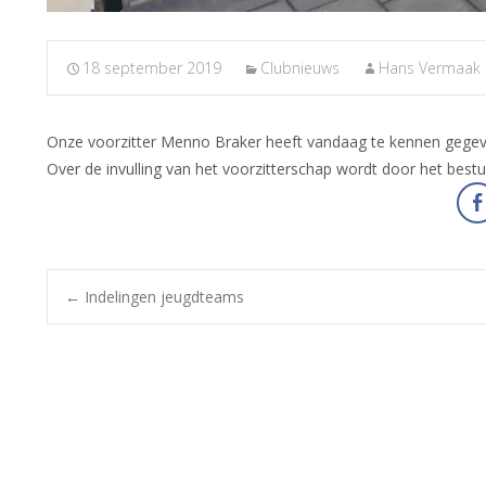
18 september 2019
Clubnieuws
Hans Vermaak
Onze voorzitter Menno Braker heeft vandaag te kennen gegeve
Over de invulling van het voorzitterschap wordt door het bes
Bericht
←
Indelingen jeugdteams
navigatie