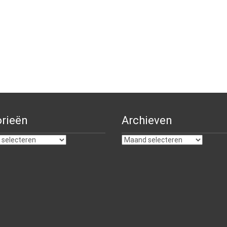
rieën
Archieven
ën
Archieven