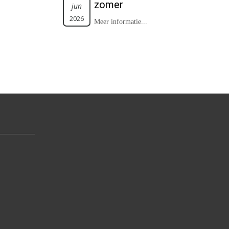
zomer
jun
2026
Meer informatie...