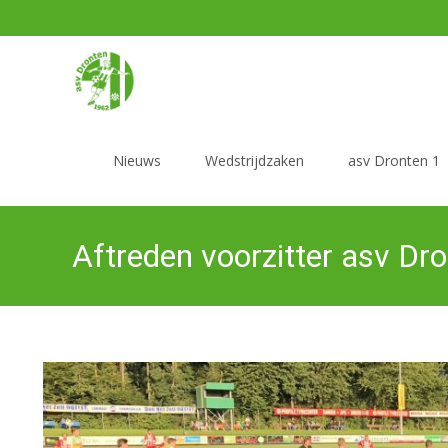
Ga
naar
Nieuws
Wedstrijdzaken
asv Dronten 1
de
inhoud
Aftreden voorzitter asv Dr