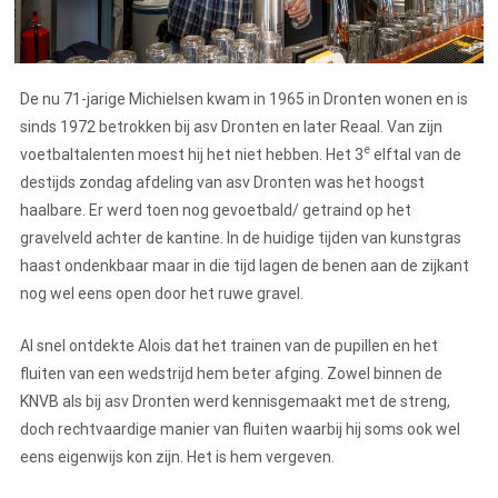
De nu 71-jarige Michielsen kwam in 1965 in Dronten wonen en is
sinds 1972 betrokken bij asv Dronten en later Reaal. Van zijn
e
voetbaltalenten moest hij het niet hebben. Het 3
elftal van de
destijds zondag afdeling van asv Dronten was het hoogst
haalbare. Er werd toen nog gevoetbald/ getraind op het
gravelveld achter de kantine. In de huidige tijden van kunstgras
haast ondenkbaar maar in die tijd lagen de benen aan de zijkant
nog wel eens open door het ruwe gravel.
Al snel ontdekte Alois dat het trainen van de pupillen en het
fluiten van een wedstrijd hem beter afging. Zowel binnen de
KNVB als bij asv Dronten werd kennisgemaakt met de streng,
doch rechtvaardige manier van fluiten waarbij hij soms ook wel
eens eigenwijs kon zijn. Het is hem vergeven.