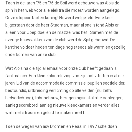
Toen in de jaren ‘75 en ’76 de Spil werd gebouwd was Alois de
spin in het web voor alle elektra die moest worden aangelegd.
Onze stopcontacten koning! Hij werd welgeteld twee keer
bijgestaan door de heer Stadman, maar al snel stond Alois er
alleen voor. Joep doei en de mazzel was het. Samen met de
overige bouwvakkers van de club werd de Spil gebouwd. De
kantine voldoet heden ten dage nog steeds als warm en gezellig
onderkomen van onze club.
Wat Alois na die tijd allemaal voor onze club heeft gedaan is
fantastisch. Een kleine bloemlezing van zijn activiteiten in al die
jaren. Lid van de accommodatie commissie, pupillen sectieleider,
bestuurslid, uitbreiding verlichting op alle velden (nu zelfs
Ledverlichting), tribunebouw, beregeningsinstallatie aanleggen,
aanleg scorebord, aanleg nieuwe kleedkamers en verder alles
wat met stroom en geluid te maken heeft.
Toen de wegen van asv Dronten en Reaal in 1997 scheidden