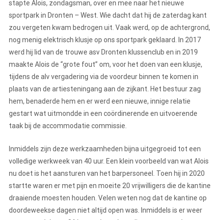
stapte Alois, zondagsman, over en mee naar het nieuwe
sportpark in Dronten – West. Wie dacht dat hij de zaterdag kant
zou vergeten kwam bedrogen uit. Vaak werd, op de achtergrond,
nog menig elektrisch klusje op ons sportpark geklaard. In 2017
werd hij lid van de trouwe asv Dronten klussenclub en in 2019
maakte Alois de “grote fout” om, voor het doen van een klusje,
tijdens de alv vergadering via de voordeur binnen te komen in
plaats van de artiesteningang aan de zijkant. Het bestuur zag
hem, benaderde hem en er werd een nieuwe, innige relatie
gestart wat uitmondde in een coördinerende en uitvoerende
taak bij de accommodatie commissie.
Inmiddels zijn deze werkzaamheden bijna uitgegroeid tot een
volledige werkweek van 40 uur. Een klein voorbeeld van wat Alois
nu doet is het aansturen van het barpersoneel. Toen hij in 2020
startte waren er met pijn en moeite 20 vrijwilligers die de kantine
draaiende moesten houden. Velen weten nog dat de kantine op
doordeweekse dagen niet altijd open was. Inmiddels is er weer